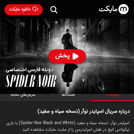
دانلود مایکت
سریال اسپایدر نوآر (نسخه سیاه و سفید) با دوبله فارسی
-
Spider-Noir-Black-and-White 2026
97
۸.۱
۴۹
%
پخش
ساخت آمریکا سال 2026
رده سنی ۱۸+
سریال
جنایی
درام
توضیحات
قسمت‌ها
سریال‌های مشابه
درباره سریال اسپایدر نوآر (نسخه سیاه و سفید)
اسپایدر نوآر: نسخه سیاه و سفید (Spider-Noir Black and White) با بازی
نیکولاس کیج در نقش اسپایدرمن را از سایت مایکت مشاهده کنید.