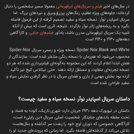
در سال‌های اخیر
فیلم و سریال‌های ابرقهرمانی
معمولا مسیر مشخصی را دنبال
کرده‌اند؛ جلوه‌های ویژه عظیم، رنگ‌های پرزرق‌وبرق و نبردهای بزرگ. اما
سریال اسپایدر نوآر: نسخه سیاه و سفید تصمیم گرفته از این فرمول فاصله
بگیرد و به ریشه‌های ژانر نوآر بازگردد. نتیجه، اثری است که بیش از آنکه
شبیه یک سریال ابرقهرمانی مدرن باشد، یادآور
فیلم‌های جنایی
و کارآگاهی
دهه‌های 1930 و 1940 است.
Spider-Noir Black and White نسخه ویژه و رسمی سریال Spider-Noir
محسوب می‌شود که هم‌زمان با نسخه رنگی منتشر شده است. سازندگان از
همان ابتدا اعلام کردند که این مجموعه به‌گونه‌ای فیلم‌برداری شده که هر دو
نسخه تجربه‌ای متفاوت و مستقل ارائه دهند. حتی نیکلاس کیج نیز تأکید
کرده بود بخش مهمی از بازی و فضای سریال با در نظر گرفتن نمایش سیاه و
سفید طراحی شده است.
داستان سریال اسپایدر نوآر: نسخه سیاه و سفید چیست؟
داستان در نیویورک دهه 1930 جریان دارد؛ شهری تاریک، آلوده به فساد و
تحت سلطه باندهای جنایتکار. شخصیت اصلی سریال «بن رایلی» است؛
کارآگاهی خصوصی که دوران اوج خود را پشت سر گذاشته و سال‌هاست
تلاش می‌کند از گذشته‌اش فاصله بگیرد. اما زمانی که پرونده‌ای جدید او را