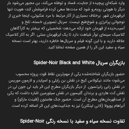
وارد شبکه‌ای پیچیده از جنایت، فساد و توطئه می‌کند، بن مجبور می‌شود بار
دیگر با هویتی روبه‌رو شود که مدت‌ها سعی کرده فراموشش کند؛ هویت تنها
ابرقهرمان شهر. برخلاف بسیاری از آثار مرتبط با مرد عنکبوتی، اینجا خبری از
نوجوانی پرانرژی و شوخ‌طبع نیست. سریال تصویری خسته، تلخ و
آسیب‌دیده از قهرمان خود ارائه می‌دهد؛ شخصیتی که بیشتر به کارآگاهان
کلاسیک سینمای نوآر شباهت دارد تا یک ابرقهرمان سنتی. اگر به آثار کلاسیک
علاقه دارید و با این گونه فیلم و سریال‌ها خاطره دارید، بهتر است نسخه
سیاه و سفید این اثر را از همین صفحه تماشا کنید.
بازیگران سریال Spider-Noir Black and White
حضور بازیگران شناخته‌شده یکی از مهم‌ترین نقاط قوت پروژه محسوب
می‌شود؛ مانند نیکولاس کیج در نقش بن رایلی و اسپایدر و لارمون موریس
در نقش رابی رابرتسون. از دیگر بازیگران مطرح این اثر باید لی جون لی در
نقش کت هاردی و برندان گلیسون در نقش سیلورمین اشاره داشت که یکی
از ضدقهرمان‌های مطرح آن است. حضور جک هاستون (فلینت مارکو) و
آبراهام پوپولا (لانی لینکلن) نیز به جذابیت‌های این اثر اضافه کرده است.
تفاوت نسخه سیاه و سفید با نسخه رنگی Spider-Noir