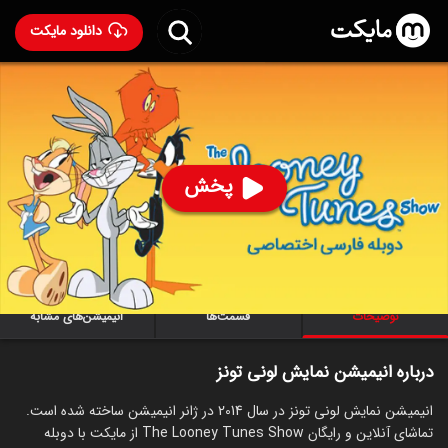
دانلود مایکت
انیمیشن نمایش لونی تونز با دوبله فارسی
- The Looney
Tunes Show 2014
88
۷.۷
۳,۸۶۷
%
پخش
ساخت آمریکا سال 2014
رده سنی ۷+
سریال
انیمیشن
ماجراجویی
کمدی
توضیحات
قسمت‌ها
انیمیشن‌های مشابه
درباره انیمیشن نمایش لونی تونز
انیمیشن نمایش لونی تونز در سال 2014 در ژانر انیمیشن ساخته شده است.
تماشای آنلاین و رایگان The Looney Tunes Show از مایکت با دوبله