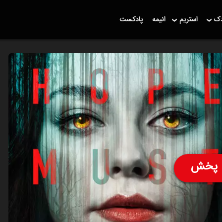
دک
استریم
انیمه
پادکست
پخش