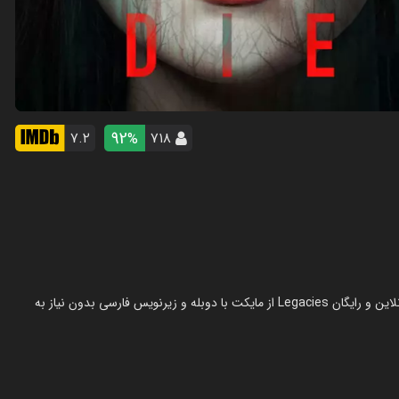
92
۷.۲
۷۱۸
%
سریال میراث در سال 2018 در ژانر ماجراجویی ساخته شده است. تماشای آنلاین و رایگان Legacies از مایکت با دوبله و زیرنویس فارسی بدون نیاز به