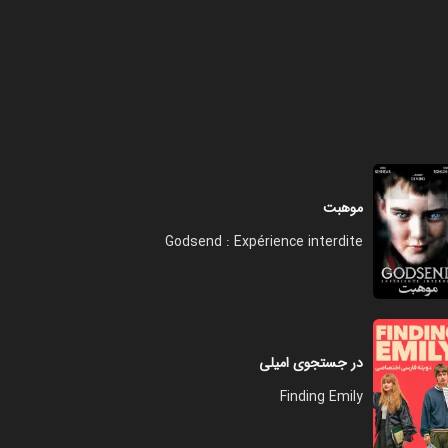
فصل ۱ - قسمت ۸ - شاید باید از
آخر شروع کنم
۴۱:۰۰
فصل ۱ - قسمت ۹ - امید با رویاهای
شما چه کرد؟
موهبت
۴۰:۰۰
Godsend : Expérience interdite
فصل ۱ - قسمت ۱۰ - جهانی وجود
دارد که رویاهای شما محقق می
شوند
۴۰:۰۰
در جستجوی امیلی
فصل ۱ - قسمت ۱۱ - ما به یک
Finding Emily
نورافکن احتیاج داریم
۳۵:۰۰