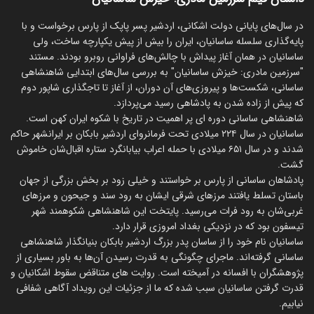
‏در سال‌های پایانی دولت اشکانی، اردشیر پسر پاپک از پارس برخواست و با
پایه‌گذاری سلسله ساسانیان، ایران را بیش از پیش یکپارچه ساخت، ولی
ساسانیان در همان آغاز پیداش با چالش‌های فراوانی روبرو بودند. مستند
"سرزمین مادری: خیزش ساسانیان" به بررسی سال‌های ابتدایی شاهنشاهی
ساسانی، شکست‌ها و پیروزی‌های آن دوران، از آغاز تا تاجگذاری شاپور دوم
که پیش از زاده شدن به پادشاهی رسید می‌پردازد.
شاهنشاهی ساسانی دوره ای پر اهمیت در تاریخ با شکوه ایران کهن است.
ساسانیان در سال ۲۲۴ میلادی تحت فرمانروای اردشیر بابکان بر ایرانشهر حاکم
شدند و در سال ۶۵۱ میلادی با حمله اعراب بیابانگرد ستاره اقبال‌شان خاموش
گشت.
پادشاهان ساسانی از پارس بر خواستند و خیلی زود بر بخش بزرگی از جهان
باستان تسلط یافتند مرزهای شرقی ایشان به رود سند و جیحون و مرزهای
غربی‌شان به رود فرات می‌رسید. پایتخت این شاهنشاهی شکوهمند شهر
تیسفون بود که در نزدیکی بغداد امروزی قرار دارد.
ساسانیان نام خود را از ساسان پدر بزرگ اردشیر بابکان بنیانگذار شاهنشاهی
ساسانی گرفته‌اند. ماجرای چگونگی به قدرت رسیدن آن‌ها به باور بسیاری از
پژوهشگران با افسانه در آمیخته است. روایت های متناقض سقوط اشکانیان و
قدرت گرفتن ساسانیان سبب شده که ما از جزئیات این رویداد آگاهی شفافی
نیابیم.