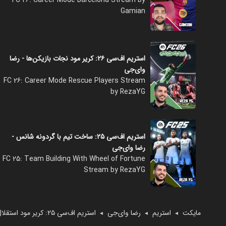
Gamian
استریم اف‌سی ۲۶: کریر مود نجات بازیکن‌ها - رضا
وای‌جی
FC 26: Career Mode Rescue Players Stream
by RezaYG
استریم اف‌سی ۲۵: ساخت تیم با گردونه شانس -
رضا وای‌جی
FC 25: Team Building With Wheel of Fortune
Stream by RezaYG
مایکت
استریم
رضا وای‌جی
استریم اف‌سی ۲۵: کریر مود استقلال - رضا وای‌جی
◄
◄
◄