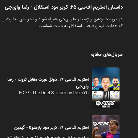
داستان استریم اف‌سی ۲۵: کریر مود استقلال - رضا وای‌جی
که هدایت تیم پرطرفدار استقلال به دست شماست.
سریال‌های مشابه
استریم اف‌سی ۲۶: دوئل غیرت مقابل ثروت - رضا
وای‌جی
FC 26: The Duel Stream by RezaYG
استریم اف‌سی ۲۶: کریر مود بارسلونا - گیمین
FC 26: Career Mode Barcelona Stream by