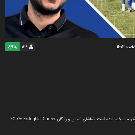
89
ت 1404
۱۲۹
%
استریم اف‌سی ۲۵: کریر مود استقلال - رضا وای‌جی در سال 1404 در ژانر استریم ساخته شده است. تماشای آنلاین و رایگان FC 25: Esteghlal Career