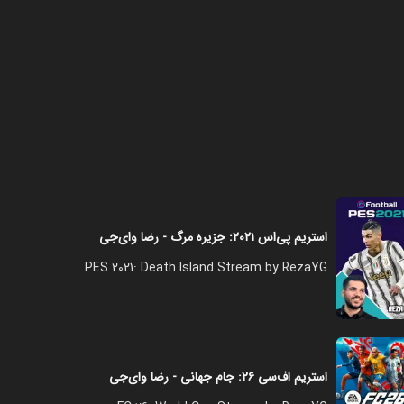
استریم پی‌اس ۲۰۲۱: جزیره مرگ - رضا وای‌جی
PES 2021: Death Island Stream by RezaYG
استریم اف‌سی ۲۶: جام جهانی - رضا وای‌جی