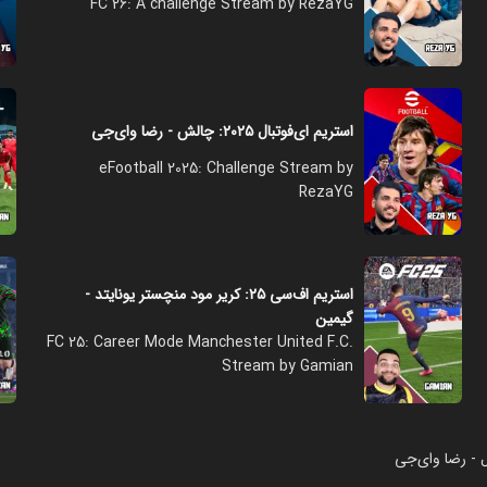
FC 26: A challenge Stream by RezaYG
استریم ای‌فوتبال ۲۰۲۵: چالش - رضا وای‌جی
eFootball 2025: Challenge Stream by
RezaYG
استریم اف‌سی ۲۵: کریر مود منچستر یونایتد -
گیمین
FC 25: Career Mode Manchester United F.C.
Stream by Gamian