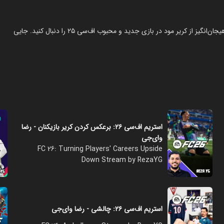
‏در این مجموعه‌ی ویژه، با رضا وای‌جی همراه شوید و تجربه‌ای متفاوت و هیجان‌انگیز از کریر مود در بازی جدید و محبوب اف‌سی ۲۵ را دنبال کنید. جایی
استریم اف‌سی ۲۶: برعکس کردن کریر بازیکنان - رضا
وای‌جی
FC 26: Turning Players' Careers Upside
Down Stream by RezaYG
استریم اف‌سی ۲۶: چالشی - رضا وای‌جی