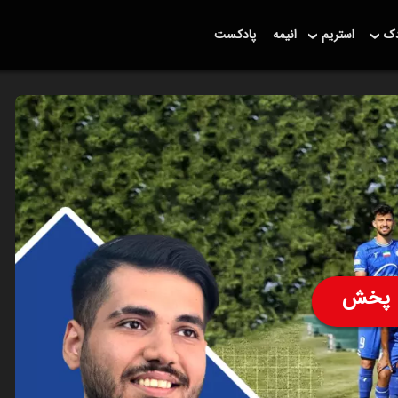
دک
استریم
انیمه
پادکست
پخش