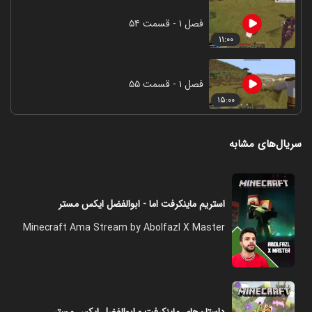
فصل ۱ - قسمت ۵۴
۱۱:۰۰
فصل ۱ - قسمت ۵۵
۱۵:۰۰
سریال‌های مشابه
استریم ماینکرفت اما - ابوالفضل ایکس مستر
Minecraft Ama Stream by Abolfazl X Master