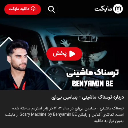
دانلود مایکت
ترسناک ماشینی - بنیامین بی‌ای
ساخت 1403
86
۱۴۱
%
پخش
ساخت ایران سال 1403
رده سنی ۱۳+
استریم
توضیحات
قسمت‌ها
سریال‌های مشابه
درباره ترسناک ماشینی - بنیامین بی‌ای
ترسناک ماشینی - بنیامین بی‌ای در سال 1403 در ژانر استریم ساخته شده
است. تماشای آنلاین و رایگان Scary Machine by Benyamin BE از مایکت
بدون نیاز به دانلود