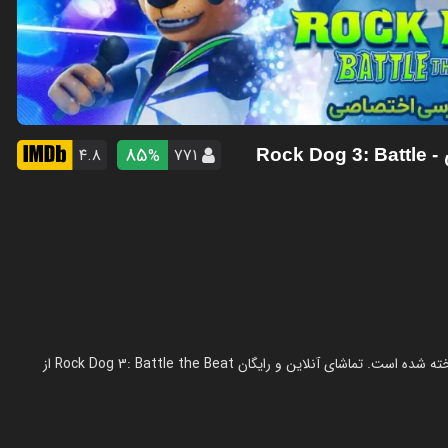
85
۴.۸
۷۷۱
%
- Rock Dog 3: Battle
انیمیشن سگ آواز خوان ۳: نبرد با ریتم در سال 2022 در ژانر انیمیشن ساخته شده است. تماشای آنلاین و رایگان Rock Dog 3: Battle the Beat از