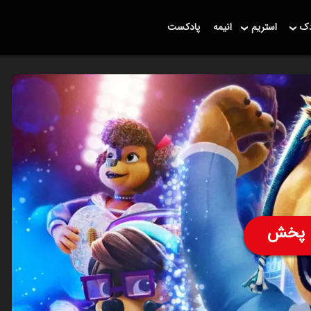
دک
استریم
انیمه
پادکست
پخش