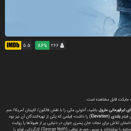
86
۵.۵
۲۶۶
%
ت مایکت قابل مشاهده است.
ای ابرقهرمانی مارول
باشید، آنتونی مکی را با نقش فالکون/ کاپیتان آمریکا/ سم
بلندی
(
Elevation
) را داشت؛ فیلمی که یکی از تهیه‌کنندگان آن نیز بود.
استان تلاش برای نجات جان پسری جوان در دنیایی پر از هیولاها را روایت
می‌کند. کنی رایان (Kenny Ryan) و جیکوب رومن (Jacob Roman) فیلم‌نامه را نوشته‌اند و سپس جورج نولفی (George Nolfi) کارگردانی فیلم را