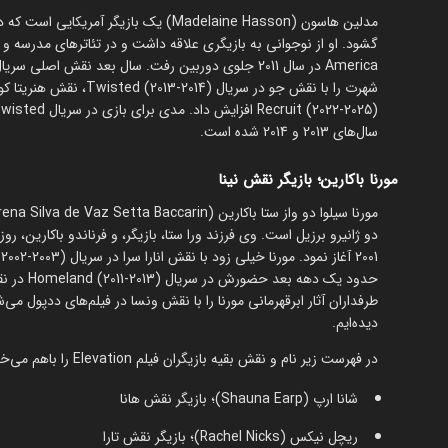
شهرت را با نقش جو در سریال Twisted (2013-2014)، نقش هنریتا کولز در سریال
سال‌های 2013 و 2014 شده است.
مورنا باکارین؛ بازیگر نقش نینا
دو ژانیرو برزیل است. وی فرزند ورا ستا، بازیگر، و فرناندو باکارین، رو
حدود یک د
دیده‌‌ایم.
در فهرست زیر نام و نقش بقیه بازیگران فیلم Elevation را باهم می‌خوانیم:
شانا ارپ (Shauna Earp)؛ بازیگر نقش هانا
ریچل نیکس (Rachel Nicks)؛ بازیگر نقش تارا