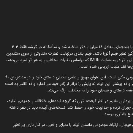
فیلم اکشن بلندی یک عنوان آمریکایی محصول سال 2024 است. این فیلم با بودجه‌ای معادل 18 میلیون دلار ساخته شد و متأسفانه در گیشه فقط 3.3
گی نظیر فیلم آنورا باشد. فیلم بلندی درنهایت نظرات متفاوتی از سوی منتقدین
دریافت کرد و نمرات خوبی از آنان و همچنین بینندگان کسب نمود. امتیاز این اثر در وب‌سایت IMDb که براساس نظرات مخاطبین به هر اثر نمره می‌دهد،
فیلم سینمایی Elevation یک فیلم اکشن با مناظر زیبا و ستاره‌ای به نام آنتونی مکی است. این عنوان مهیج و علمی-تخیلی داستان خود را در مدت‌زمان 90
همین 90 دقیقه هیجان دارد، نه کمتر و نه بیشتر. این فیلم نه پایش را فراتر از ژانر خود می‌گذارد و نه انقدر بد است
ه داستان و هیجان خود را به مخاطب ارائه می‌کند.
‌برداری ملایم در نظر گرفت؛ اثری که گرچه ایده‌های خلاقانه و جدیدی ندارد،
 جبران کرده و جذابیت خود را حفظ کند. نسخه‌های آینده باید در نظر داشته
ح بالاتری برسند.
هیجان، ارتباط موضوعی داستان فیلم با دنیای واقعی، در کنار بازی بی‌نظیر