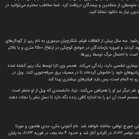
آمریکایی پاییز سال 2024 منتشر شد و نمرات متوسطی از منتقدین و بینندگان دریافت کرد. شما مخاطب محترم می‌توانید در
ن نیاز به دانلود تماشا کنید.
ود. سه سال پیش از اتفاقات فیلم، شکارچیان مرموزی به نام ریپر از گودال‌های
زیرزمینی سر برآوردند. آن‌ها طی فقط یک ماه 95% جمعیت بشریت را نابود کردند و امروزه بازماندگان در جوامع کوچکی در ارتفاع 2500 متری و یا بالاتر
است با احتمال مرگ توسط ریپرها.
 بیماری تنفسی دارد، زندگی می‌کند. همسر وی تارا توسط یک ریپر کشته شده
یوهای خود را خاموش کرده‌اند تا در مصرف برق صرفه‌جویی کنند. ویل در
رو به اتمام است، پس باید فیلترهای بیشتری پیدا کند.
یگر نیز او را همراهی می‌کنند: نینا، دانشمندی که ویل از او متنفر است
مصمم است آن دو را به اندازه کافی زنده نگه دارد تا نسل بشر را نجات دهند.
ه کارگردانی جورج نولفی ساخته خواهد شد. نام آنتونی مکی، مدی هاسون و مورنا
باکارین نیز به عنوان بازیگران اصلی فیلم اعلام گشت. فیلم‌برداری از ماه بعد، نوامبر 2022، در کلرادو آغاز شد و حدود 4 ماه بعد، در فوریه 2023، به پایان