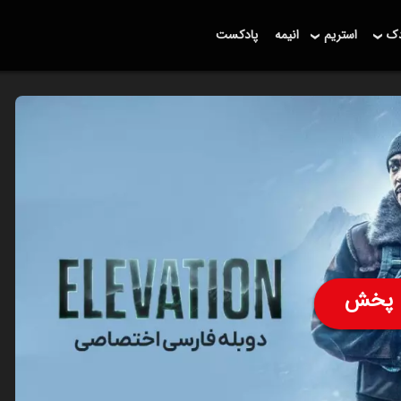
دک
استریم
انیمه
پادکست
پخش