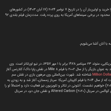
یک ماه پس از پایان فیلم‌برداری، کمپانی Vertical حق توزیع فیلم بلندی را خرید و اولین‌بار آن را در تاریخ 7 نوامبر 2024 (17 آبان 1403) در کشورهای
لهستان و روسیه اکران کرد. این فیلم در 8 نوامبر 2024 (18 آبان) به صورت محدود در برخی سینماهای آمریکا به روی پرده رفت. مدت‌زمان فیلم بلندی 92
آنتونی دوان مکی (Anthony Dwane Mackie) بازیگر و تهیه‌کننده آمریکایی، متولد 23 سپتامبر 1978 برابر با 1 مهر 1357، در نیو اورلئانز است. وی
فارغ‌التحصیل رشته درام از مدرسه جولیارد است و فعالیت حرفه‌ای خود به عنوان بازیگر را از سال 2002 با فیلم 8 Mile در نقش پاپا داک/ کلارنس آغاز
Million Doll
شناخته شد. شهرت بین‌المللی وی مرهون بازی در نقش سم
ویلسون/ فالکون/ کاپیتان آمریکا در فیلم‌های دنیای سینمایی مارول است که از سال 2014 با فیلم کاپیتان آمریکا: سرباز زمستان، آغاز شد و به زودی به
تماشای نقش‌آفرینی‌اش در فیلم کاپیتان آمریکا: دنیای جدید شجاع (2025) خواهیم نشست. آنتونی در تئاتر و تلویزیون نیز فعالیت دارد و احتمالاً او را