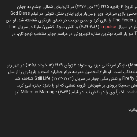
مدلین هاسون (Madelaine Hasson) یک بازیگر آمریکایی است که در تاریخ 4 ژانویه 1995 (14 دی 1373) در کارولینای شمالی چشم به جهان
گشود. او از نوجوانی به بازیگری علاقه داشت و در تئاترهای مدرسه و محلی بازی می‌کرد. وی اولین‌بار برای ایفای نقش کلوئی در فیلم God Bless
America در سال 2011 جلوی دوربین رفت. سال بعد نقش اصلی سریال The Finder را بازی کرد و بدین ترتیب در دنیای بازیگری شناخته شد. او این
Impulse
(2018-2019) و نقش نیچکا لاشین/ مارتا در سریال The
Recruit (2022-2025) افزایش داد. مدی برای بازی در سریال Twisted دو بار نامزد بهترین ستاره تلویزیونی در مراسم جوایز منتخب نوجوانان، در
مورنا سیلوا دو واز ستا باکارین (Morena Silva de Vaz Setta Baccarin) بازیگر آمریکایی-برزیلی، متولد 2 ژوئن 1979 (12 خرداد 1358) در شهر ریو
زنامه‌نگار، است. او فارغ‌التحصیل مدرسه درام جولیارد است و بازیگری را از سال
2001 آغاز نمود. مورنا خیلی زود با نقش انارا سرا در سریال Firefly (2002-2003) و نقش مگی جونز در سریال Still Life (2003-2004) شناخته شد.
هه بعد حضورش در سریال Homeland (2011-2013) در نقش جسیکا برودی بر شهرتش افزود؛ نقشی که او را نامزد جایزه امی کرد.
طرفداران آثار ابرقهرمانی مورنا را با نقش ونسا در فیلم‌های ددپول می‌شناسند. اخیراً وی را در نقش تینا در فیلم Millers in Marriage (2024) نیز