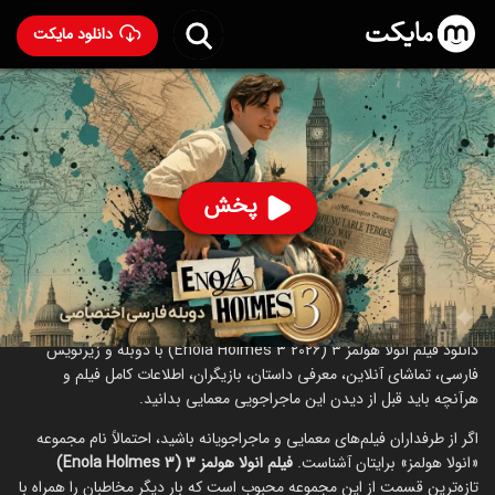
دانلود مایکت
فیلم انولا هلمز ۳ با دوبله فارسی
- Enola Holmes 3 2026
95
۵.۷
۱۶۰
%
پخش
ساخت آمریکا سال 2026
رده سنی ۱۳+
اکشن
ماجراجویی
کمدی
جنایی
درام
درباره فیلم انولا هلمز ۳
دانلود فیلم انولا هولمز ۳ (Enola Holmes 3 2026) با دوبله و زیرنویس
فارسی، تماشای آنلاین، معرفی داستان، بازیگران، اطلاعات کامل فیلم و
هرآنچه باید قبل از دیدن این ماجراجویی معمایی بدانید.
اگر از طرفداران فیلم‌های معمایی و ماجراجویانه باشید، احتمالاً نام مجموعه
«انولا هولمز» برایتان آشناست.
فیلم انولا هولمز ۳ (Enola Holmes 3)
تازه‌ترین قسمت از این مجموعه محبوب است که بار دیگر مخاطبان را همراه با