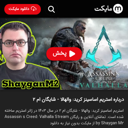
دانلود مایکت
استریم اساسینز کرید: والهالا - شایگان ام ۲
ساخت 1403
64
۸۴
%
شایگان ام 2
پخش
ساخت ایران سال 1403
رده سنی ۱۸+
استریم
توضیحات
قسمت‌ها
سریال‌های مشابه
درباره استریم اساسینز کرید: والهالا - شایگان ام ۲
استریم اساسینز کرید: والهالا - شایگان ام ۲ در سال 1403 در ژانر استریم ساخته
شده است. تماشای آنلاین و رایگان Assassin s Creed: Valhalla Stream
by Shaygan M2 از مایکت بدون نیاز به دانلود