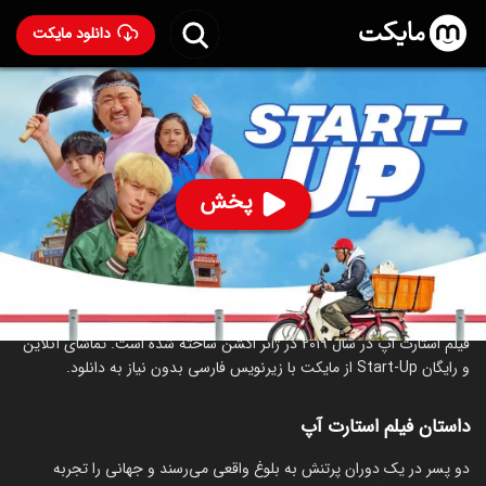
دانلود مایکت
فیلم استارت آپ
- Start-Up 2019
83
۶.۵
۲۱
%
پخش
ساخت کره جنوبی سال 2019
رده سنی ۱۸+
کره‌ای
اکشن
کمدی
درام
درباره فیلم استارت آپ
فیلم استارت آپ در سال 2019 در ژانر اکشن ساخته شده است. تماشای آنلاین
و رایگان Start-Up از مایکت با زیرنویس فارسی بدون نیاز به دانلود.
داستان فیلم استارت آپ
دو پسر در یک دوران پرتنش به بلوغ واقعی می‌رسند و جهانی را تجربه