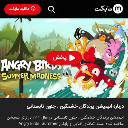
دانلود مایکت
انیمیشن پرندگان خشمگین : جنون تابستانی با دوبله فارسی
-
Angry Birds: Summer Madness 2022
88
۵.۷
۱۷۵
%
پخش
ساخت بریتانیا سال 2022
رده سنی ۷+
سریال
انیمیشن
اکشن
توضیحات
قسمت‌ها
انیمیشن‌های مشابه
درباره انیمیشن پرندگان خشمگین : جنون تابستانی
انیمیشن پرندگان خشمگین : جنون تابستانی در سال 2022 در ژانر انیمیشن
ساخته شده است. تماشای آنلاین و رایگان Angry Birds: Summer