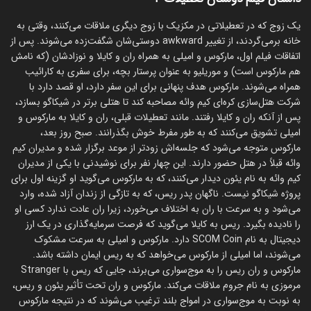
یک زوج که در تعطیلاتی در مکزیک با زوج دیگری ملاقات می‌کنند، وقتی به
خانه برمی‌گردند، از تغییر awkward دوستی‌شان شگفت‌زده می‌شوند. پس از
اتفاقات فیلم اول، مارکوس و امیلی به همراه ران و کایلا و نوزادشان (که نامش
هم مارکوس است) و موریلیو به عنوان پرستار بچه، برای سفری به کارائیب
همراه می‌شوند. مارکوس هدف پنهانی برای این سفر دارد، او قصد دارد با
شرکت هتل‌سازی کره‌ای کیم وائه مصاحبه کند تا هتلی برتر در شیکاگو بسازد،
پس از آنکه ران و کایلا رفتند. مانند تعطیلات قبلی، ران و کایلا به مارکوس و
امیلی تشویق می‌کنند که به طور مفرط خوش بگذرانند. صبح روز بعد،
مارکوس متوجه می‌شود که جلسه‌اش زودتر از موعد برگزار شده و مدیران کیم
وائه قبلاً در هتل حضور دارند. این چهار نفر برای نوشیدنی با یکی از مدیران
کیم وائه به نام یئون دیدار می‌کنند، که به مارکوس می‌گوید او گزینه اول برای
پروژه شیکاگو نیست. ناگهان پدر ریس، که به تازگی از زندان آزاد شده، وارد
می‌شود و به سرعت با ران به اختلاف می‌خورد، زیرا ران عادت ندارد کسی او
را نادیده بگیرد. ریس به کایلا می‌گوید که فرصت سرمایه‌گذاری در یک ارز
دیجیتال به نام SCOM Coin دارد. مارکوس و امیلی به سرعت مشکوک
می‌شوند، اما امیلی از مارکوس می‌خواهد که به ریس ایمان داشته باشد.
مارکوس و ران ریس را به موج‌سواری می‌برند، جایی که ریس با Stranger
مرموزی به نام جروم ملاقات می‌کند. مارکوس و ران تحت تأثیر یئون و ریس،
به نوبت به موج‌سواری در امواج بلند ترغیب می‌شوند که در نتیجه مارکوس