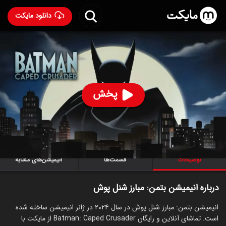
دانلود مایکت
انیمیشن بتمن: مبارز شنل‌ پوش با دوبله فارسی
- Batman:
Caped Crusader 2024
89
۷.۲
۱۳۷
%
پخش
ساخت آمریکا سال 2024
رده سنی ۳+
سریال
انیمیشن
اکشن
جنایی
درام
علمی‌تخیلی
توضیحات
قسمت‌ها
انیمیشن‌های مشابه
درباره انیمیشن بتمن: مبارز شنل‌ پوش
انیمیشن بتمن: مبارز شنل‌ پوش در سال 2024 در ژانر انیمیشن ساخته شده
است. تماشای آنلاین و رایگان Batman: Caped Crusader از مایکت با