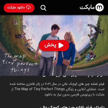
دانلود مایکت
فیلم نقشه چیز های کوچک عالی
- The Map of Tiny
Perfect Things 2021
80
۶.۸
۱۱۸
%
پخش
ساخت آمریکا سال 2021
رده سنی ۱۳+
درباره فیلم نقشه چیز های کوچک عالی
فیلم نقشه چیز های کوچک عالی در سال 2021 در ژانر فانتزی ساخته شده
است. تماشای آنلاین و رایگان The Map of Tiny Perfect Things از
مایکت با زیرنویس فارسی بدون نیاز به دانلود.
داستان فیلم نقشه چیز های کوچک عالی