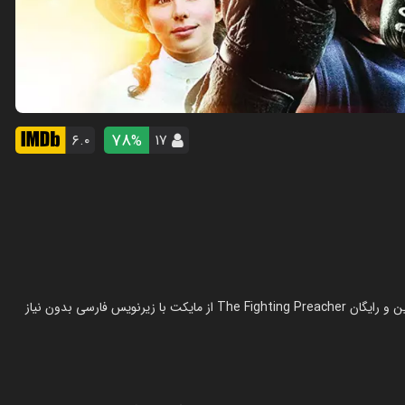
78
۶.۰
۱۷
%
فیلم واعظ مبارز در سال 2019 در ژانر کمدی ساخته شده است. تماشای آنلاین و رایگان The Fighting Preacher از مایکت با زیرنویس فارسی بدون نیاز