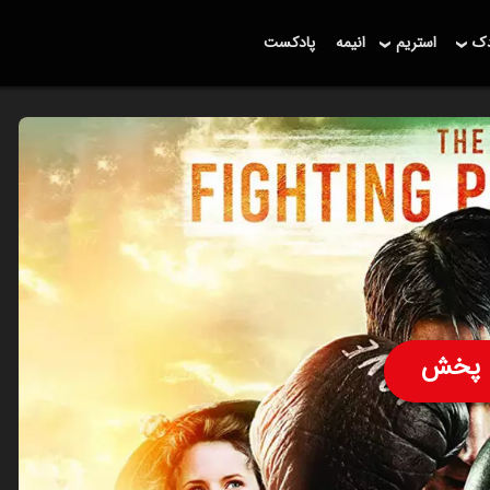
دک
استریم
انیمه
پادکست
پخش