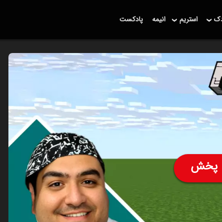
دک
استریم
انیمه
پادکست
پخش