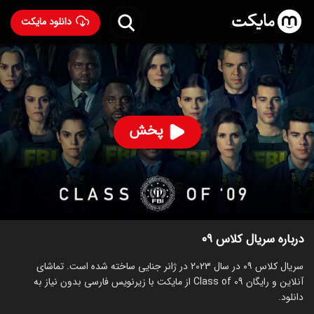
دانلود مایکت
سریال کلاس ۰۹
- Class of '09 2023
83
۶.۵
۱۴
%
پخش
ساخت آمریکا سال 2023
رده سنی ۱۸+
سریال
جنایی
درام
توضیحات
قسمت‌ها
سریال‌های مشابه
درباره سریال کلاس ۰۹
سریال کلاس ۰۹ در سال 2023 در ژانر جنایی ساخته شده است. تماشای
آنلاین و رایگان Class of 09 از مایکت با زیرنویس فارسی بدون نیاز به
دانلود.