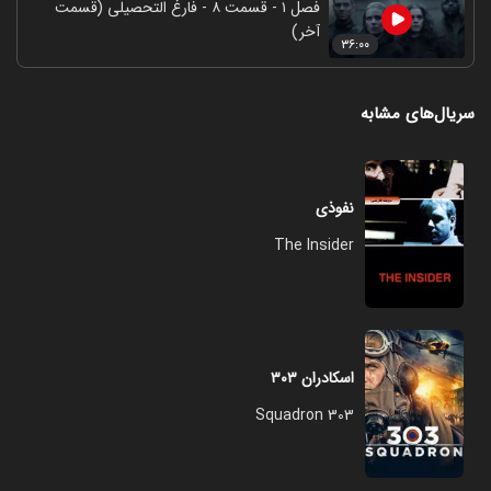
فصل ۱ - قسمت ۸ - فارغ التحصیلی (قسمت
آخر)
۳۶:۰۰
سریال‌های مشابه
نفوذی
The Insider
اسکادران ۳۰۳
Squadron 303