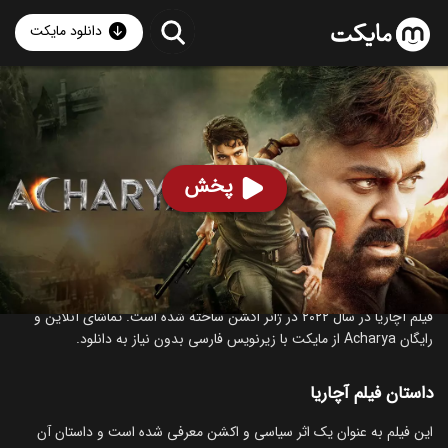
دانلود مایکت
فیلم هندی آچاریا
- Acharya 2022
90
۳.۸
۱۱۶
%
پخش
ساخت هند سال 2022
رده سنی ۱۸+
هندی
اکشن
درام
درباره فیلم آچاریا
فیلم آچاریا در سال 2022 در ژانر اکشن ساخته شده است. تماشای آنلاین و
رایگان Acharya از مایکت با زیرنویس فارسی بدون نیاز به دانلود.
داستان فیلم آچاریا
این فیلم به عنوان یک اثر سیاسی و اکشن معرفی شده است و داستان آن