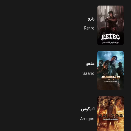
رترو
Retro
ساهو
Saaho
آمیگوس
Amigos