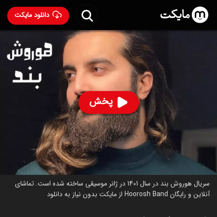
دانلود مایکت
سریال هوروش بند
ساخت 1401
73
۸۷
%
ساخت ایران سال 1401
رده سنی ۱۳+
پخش
سریال
توضیحات
قسمت‌ها
سریال‌های مشابه
درباره سریال هوروش بند
سریال هوروش بند در سال 1401 در ژانر موسیقی ساخته شده است. تماشای
آنلاین و رایگان Hoorosh Band از مایکت بدون نیاز به دانلود