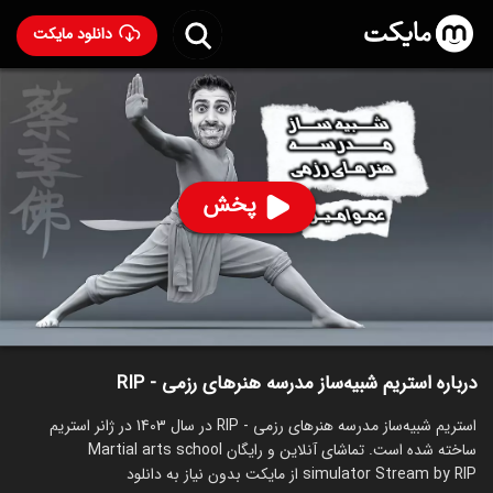
دانلود مایکت
استریم شبیه‌ساز مدرسه هنرهای رزمی - RIP
ساخت 1403
93
۴۰۹
%
RIP
پخش
ساخت ایران سال 1403
رده سنی ۱۳+
استریم
توضیحات
قسمت‌ها
سریال‌های مشابه
درباره استریم شبیه‌ساز مدرسه هنرهای رزمی - RIP
استریم شبیه‌ساز مدرسه هنرهای رزمی - RIP در سال 1403 در ژانر استریم
ساخته شده است. تماشای آنلاین و رایگان Martial arts school
simulator Stream by RIP از مایکت بدون نیاز به دانلود