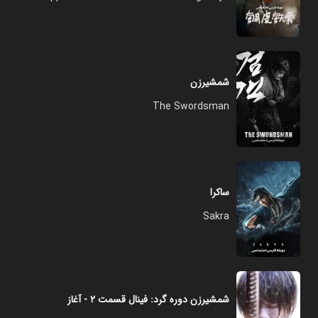
شمشیرزن
The Swordsman
ساکرا
Sakra
شمشیرزن دوره گرد: فینال قسمت ۲ - آغاز