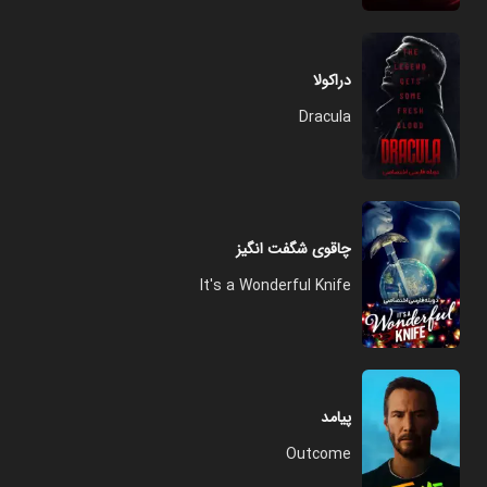
دراکولا
Dracula
چاقوی شگفت انگیز
It's a Wonderful Knife
پیامد
Outcome