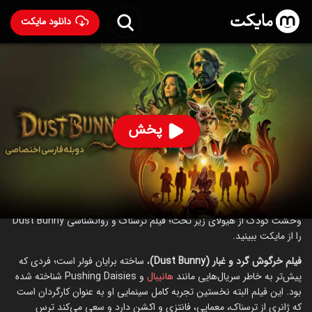
دانلود مایکت
فیلم خرگوش پشمالو با دوبله فارسی
- Dust Bunny 2025
72
۶.۵
۳۴
%
پخش
ساخت آمریکا سال 2025
رده سنی ۱۸+
اکشن
درام
ترسناک
درباره فیلم خرگوش پشمالو
وحشت کودک از هیولای زیر تخت؛ فیلم ترسناک و روانشناسی Dust Bunny
را از مایکت ببینید.
فیلم خرگوش گرد و غبار (Dust Bunny)
، ساخته برایان فولر است؛ فردی که
پیش‌تر به خاطر سریال‌هایی مانند
هانیبال
و Pushing Daisies شناخته شده
بود. این فیلم البته نخستین تجربه کامل سینمایی او به عنوان کارگردان است
که ژانری از ترسناک، معمایی، فانتزی و اکشن دارد و سعی می‌کند ترس