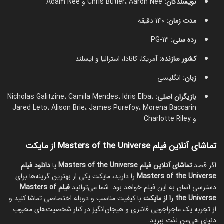
نویسندگان:
Chris Butler، Aaron Nee و Adam Nee
مدت زمان:
۱۴۰ دقیقه
رده سنی:
PG-13
کشور سازنده:
آمریکا، کانادا، استرالیا و ایسلند
زبان:
انگلیسی
بازیگران اصلی:
Nicholas Galitzine، Camila Mendes، Idris Elba،
Jared Leto، Alison Brie، James Purefoy، Morena Baccarin
و Charlotte Riley
تماشای آنلاین فیلم Masters of the Universe از مایکت
اگر قصد
تماشای آنلاین فیلم Masters of the Universe
یا
دانلود فیلم
Masters of the Universe
را دارید، مایکت یکی از بهترین گزینه‌ها برای
دسترسی آسان به این فیلم خواهد بود. شما می‌توانید
فیلم Masters of
the Universe را از مایکت
با کیفیت مناسب و دوبله اختصاصی تماشا کنید و
از تجربه یک ماجراجویی فانتزی و هیجان‌انگیز در کنار شخصیت‌های محبوب
دنیای هی‌من لذت ببرید.