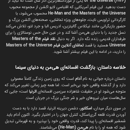
of the Universe (2026)
یکی از موردانتظارترین آثار سال است که نباید از
دست بدهید. این فیلم آمریکایی که اقتباسی لایو اکشن از مجموعه محبوب
He-Man and the Masters of the Universe
محسوب می‌شود، با
کارگردانی تراویس نایت، جلوه‌های ویژه تماشایی، صحنه‌های اکشن بزرگ و
حضور بازیگرانی مانند نیکلاس گالیتزین، ادریس البا و جرد لتو، تلاش می‌کند
نسل جدید را با دنیای هی‌من آشنا کند و در عین حال حس نوستالژی را برای
طرفداران قدیمی زنده نگه دارد. اگر به دنبال
نقد فیلم Masters of the
Universe
هستید یا قصد
تماشای آنلاین فیلم Masters of the Universe
را دارید، در ادامه با این فیلم بیشتر آشنا شوید.
خلاصه داستان: بازگشت افسانه‌ای هی‌من به دنیای سینما
داستان درباره جوانی به نام
آدام
است که روی زمین زندگی کاملاً معمولی
دارد و از گذشته واقعی خود بی‌خبر است. اما همه چیز زمانی تغییر می‌کند که
متوجه می‌شود او در حقیقت شاهزاده سرزمین افسانه‌ای
اترنیا
است؛ جایی که
سال‌هاست میان نیروهای خیر و شر جنگی بزرگ در جریان است.
در سوی دیگر میدان،
اسکلتور
، دشمن دیرینه اترنیا، قصد دارد با به دست
آوردن قدرت قلعه گری‌اسکال، کنترل جهان را در اختیار بگیرد. اکنون آدام باید
شمشیر افسانه‌ای را پیدا کند، قدرت واقعی خود را بپذیرد و به قهرمانی تبدیل
شود که همه او را با نام
هی‌من (He-Man)
می‌شناسند.