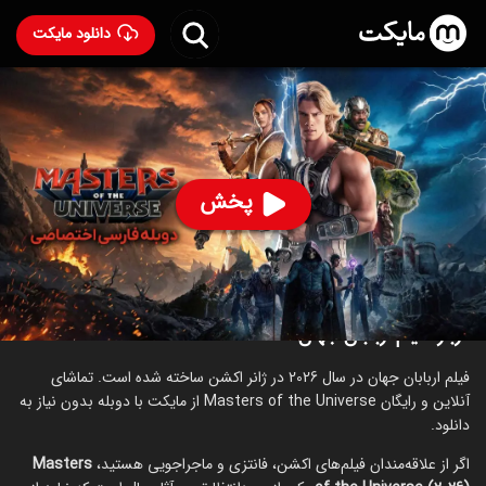
دانلود مایکت
فیلم اربابان جهان با دوبله فارسی
- Masters of the
Universe 2026
63
۶.۶
۱۸۲
%
پخش
ساخت آمریکا سال 2026
رده سنی ۱۳+
اکشن
ماجراجویی
علمی‌تخیلی
درباره فیلم اربابان جهان
فیلم اربابان جهان در سال 2026 در ژانر اکشن ساخته شده است. تماشای
آنلاین و رایگان Masters of the Universe از مایکت با دوبله بدون نیاز به
دانلود.
اگر از علاقه‌مندان فیلم‌های اکشن، فانتزی و ماجراجویی هستید،
Masters