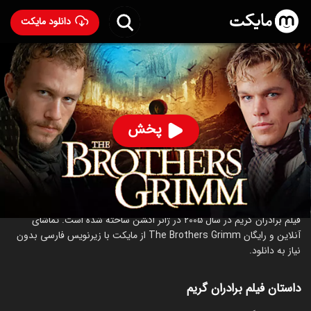
دانلود مایکت
فیلم برادران گریم
- The Brothers Grimm 2005
93
۵.۹
۴۶
%
پخش
ساخت جمهوری چک سال 2005
رده سنی ۱۳+
اکشن
ماجراجویی
کمدی
درباره فیلم برادران گریم
فیلم برادران گریم در سال 2005 در ژانر اکشن ساخته شده است. تماشای
آنلاین و رایگان The Brothers Grimm از مایکت با زیرنویس فارسی بدون
نیاز به دانلود.
داستان فیلم برادران گریم