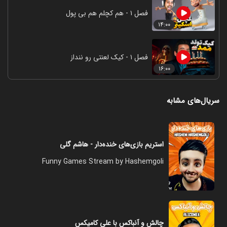
فصل ۱ - هم کچلم هم بی پول
۱۴:۰۰
فصل ۱ - کیک لعنتی رو ننداز
۱۶:۰۰
سریال‌های مشابه
استریم بازی‌های خنده‌دار - هاشم گلی
Funny Games Stream by Hashemgoli
چالش و آنباکس با علی کامیکس