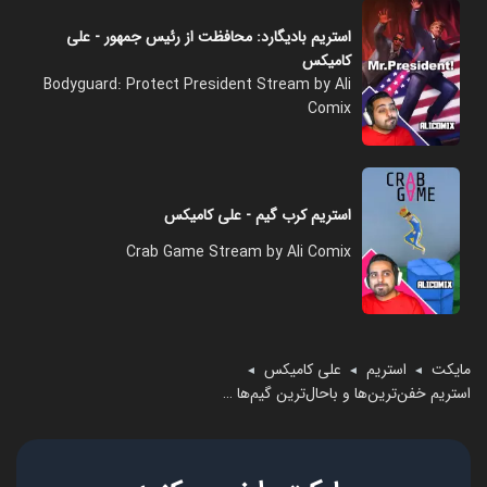
استریم بادیگارد: محافظت از رئیس جمهور - علی
کامیکس
Bodyguard: Protect President Stream by Ali
Comix
استریم کرب گیم - علی کامیکس
Crab Game Stream by Ali Comix
مایکت
استریم
علی کامیکس
◄
◄
◄
استریم خفن‌ترین‌ها و باحال‌ترین گیم‌ها ۵ - علی کامیکس