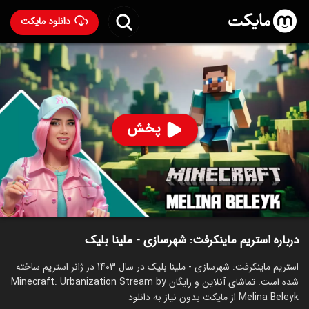
دانلود مایکت
استریم ماینکرفت: شهرسازی - ملینا بلیک
ساخت 1403
92
۳۵۱
%
ملینا بلیک
پخش
ساخت ایران سال 1403
رده سنی ۱۳+
استریم
توضیحات
قسمت‌ها
سریال‌های مشابه
درباره استریم ماینکرفت: شهرسازی - ملینا بلیک
استریم ماینکرفت: شهرسازی - ملینا بلیک در سال 1403 در ژانر استریم ساخته
شده است. تماشای آنلاین و رایگان Minecraft: Urbanization Stream by
Melina Beleyk از مایکت بدون نیاز به دانلود