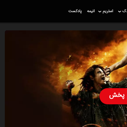
دک
استریم
انیمه
پادکست
پخش