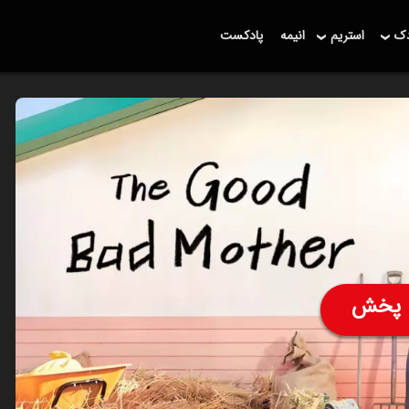
دک
استریم
انیمه
پادکست
پخش