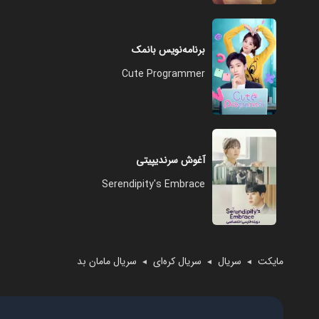
برنامه‌نویس بانمک
Cute Programmer
آغوش سرندیپیتی
Serendipity's Embrace
مایکت
سریال
سریال کره‌ای
سریال مامان بد
◄
◄
◄