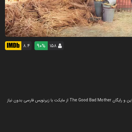
90
۸.۴
۱۵۸
%
سریال مامان بد در سال 2023 در ژانر کمدی ساخته شده است. تماشای آنلاین و رایگان The Good Bad Mother از مایکت با زیرنویس فارسی بدون نیاز