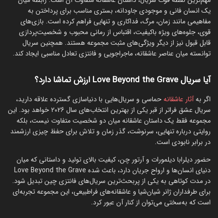
مهم‌ترین نقطه قوت سریال، داستان عاشقانه متفاوت آن است. رابطه میان
یک انسان فانی و موجودی جاودانه، بستری مناسب برای پرداختن به
مفاهیمی مانند زمان، مرگ، فداکاری و تنهایی فراهم کرده است. بازی‌های
قوی، جلوه‌های ویژه باکیفیت، اقتباس از رمانی محبوب و شخصیت‌پردازی
قابل قبول نیز از دیگر ویژگی‌های مثبت مجموعه هستند. همچنین سریال
توانسته میان عناصر عاشقانه، ماجراجویی و فانتزی تعادل مناسبی ایجاد کند.
آیا سریال Love Beyond the Grave ارزش تماشا دارد؟
اگر به
آثار عاشقانه
حماسی و سریال‌هایی با دنیاسازی گسترده علاقه دارید،
سریال عشق فراتر از قبر یکی از بهترین انتخاب‌های سال 2026 خواهد بود. این
مجموعه فقط یک داستان عاشقانه میان دو شخصیت متفاوت نیست، بلکه
روایتی درباره تنهایی، سرنوشت، گذر زمان و تلاش برای حفظ چیزی ارزشمند
در برابر نابودی است.
حضور دیلرابا دیلمورات و آرتور چن، کیفیت بالای تولید و داستانی که میان
دنیای انسان‌ها و ارواح جریان دارد، باعث شده Love Beyond the Grave
در مدت کوتاهی به یکی از پربحث‌ترین سریال‌های فانتزی چین تبدیل شود.
برای طرفداران ژانر شیان‌شیا و عاشقانه‌های فراطبیعی، این مجموعه تجربه‌ای
است که به‌سختی می‌توان از کنار آن عبور کرد.