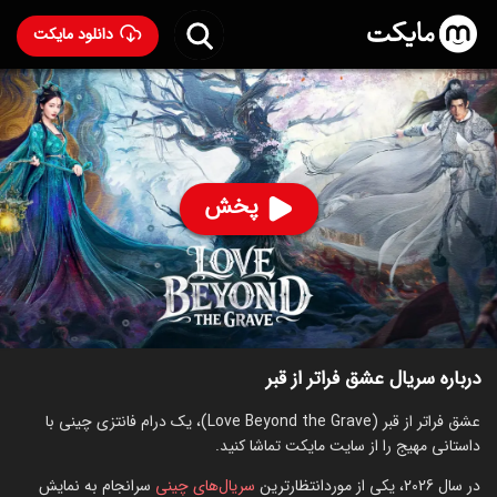
دانلود مایکت
سریال عشق فراتر از قبر
- Love Beyond the Grave 2026
93
۷.۵
۹۸
%
پخش
ساخت چین سال 2026
رده سنی ۱۸+
سریال
درام
اکشن
ماجراجویی
توضیحات
قسمت‌ها
سریال‌های مشابه
درباره سریال عشق فراتر از قبر
عشق فراتر از قبر (Love Beyond the Grave)، یک درام فانتزی چینی با
داستانی مهیج را از سایت مایکت تماشا کنید.
در سال 2026، یکی از موردانتظارترین
سریال‌های چینی
سرانجام به نمایش