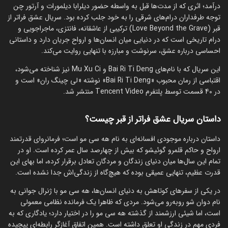
درآمد؛ اثری که از مدت‌ها قبل به واسطه حضور دیلرابا دیلمورات و آرتور چن
توجه طرفداران درام‌های شرقی را به خود جلب کرده بود. سریال عشق فراتر از
قبر (Love Beyond the Grave) ترکیبی از عاشقانه، فانتزی، ماجراجویی و
درام تاریخی است که در دنیایی میان انسان‌ها و ارواح جریان دارد و داستانی
احساسی درباره عشق، سرنوشت و مبارزه با تنهایی روایت می‌کند.
این سریال که با نام‌های Bai Ri Ti Deng و Mu Xu Ci نیز شناخته می‌شود،
اقتباسی از رمان محبوب «Bai Ri Ti Deng» نوشته «لی چینگ ران» است و
در 40 قسمت توسط پلتفرم Tencent Video منتشر شد.
داستان سریال عشق فراتر از قبر چیست؟
داستان درباره موجودی افسانه‌ای به نام هه سی مو است؛ فرمانروای قدرتمند
ارواح و حاکم قلمرو گوئیشو که بیش از چهارصد سال عمر کرده است. او در
تمام این سال‌ها میان دنیای زندگان و مردگان تعادل برقرار کرده، اما بهای این
قدرت عظیم، تنهایی عمیقی بوده که هیچ‌گاه از زندگی‌اش جدا نشده است.
در یکی از سفرهای کوتاهش به دنیای انسان‌ها، هه سی مو با ژنرال جوانی به
نام دوان شو روبه‌رو می‌شود. مردی که ظاهرا یک فرمانده نظامی معمولی
است، اما شیئی ارزشمند از گذشته هه سی مو را در اختیار دارد؛ یادگاری که به
فردی مهم در زندگی او تعلق داشته است. همین اتفاق آغازگر رابطه‌ای پیچیده