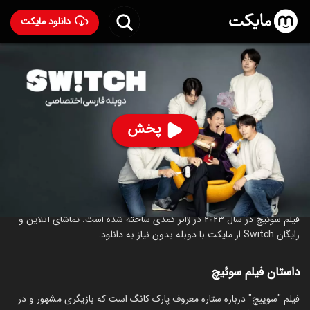
دانلود مایکت
فیلم سوئیچ با دوبله فارسی
- Switch 2023
89
۶.۸
۵۷۷
%
پخش
ساخت کره جنوبی سال 2023
رده سنی ۱۸+
کره‌ای
کمدی
درام
درباره فیلم سوئیچ
فیلم سوئیچ در سال 2023 در ژانر کمدی ساخته شده است. تماشای آنلاین و
رایگان Switch از مایکت با دوبله بدون نیاز به دانلود.
داستان فیلم سوئیچ
فیلم "سوییچ" درباره ستاره معروف پارک کانگ است که بازیگری مشهور و در