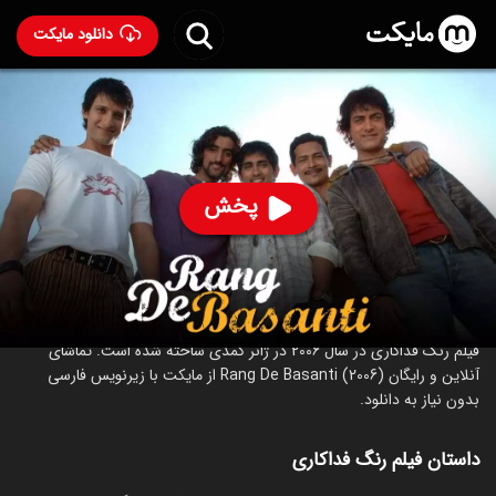
دانلود مایکت
فیلم هندی رنگ فداکاری
- Rang De Basanti (2006) 2006
80
۵۲
%
پخش
ساخت هند سال 2006
رده سنی ۱۸+
هندی
کمدی
درام
درباره فیلم رنگ فداکاری
فیلم رنگ فداکاری در سال 2006 در ژانر کمدی ساخته شده است. تماشای
آنلاین و رایگان Rang De Basanti (2006) از مایکت با زیرنویس فارسی
بدون نیاز به دانلود.
داستان فیلم رنگ فداکاری