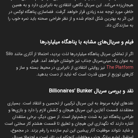
هیجان‌زده می‌کند. این سریال نگاهی انتقادی به نابرابری دارد و به همین
خاطر، مورد توجه عده زیادی قرار خواهد گرفت. فضاسازی پناهگاه لوکس در
این اثر به بهترین شکل انجام شده و از نظر طراحی صحنه باید نمره خوب را
به سازندگان داد.
فیلم و سریال‌های مشابه با پناهگاه میلیاردرها
اگر از تماشای سریال پناهگاه میلیاردرها لذت بردید، احتمالا از آثاری مانند Silo
به عنوان یک مینی‌سریال جذاب نیز خوشتان خواهد آمد. فیلم
The Platform
نیز روایتی انتقادی از نابرابری در محیط بسته و ساز و
کارهای توزیع از سوی قدرت است که نباید از دست بدهید.
نقد و بررسی سریال Billionaires’ Bunker
نقدهای اولیه مربوط به این سریال ترکیبی از تحسین و انتقاد است. بسیاری
معتقدند قسمت آغازین این سریال هیجان و کشش لازم را دارد و بازی‌ها و
طراحی پناهگاه نیز به شدت چشم‌نواز است. از سوی دیگر، برخی منتقدان
اشاره دارند که نگهداری این هیجان و تعلیق تا قسمت هشتم کار سختی است
و شاید نتواند موفقیت آثار پیشین این تیم سازنده را رقم بزند. در مجموع،
استقبال اولیه بیانگر جذب مخاطبان کنجکاو این ژانر است و احتمالا سریال