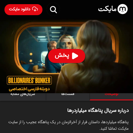
دانلود مایکت
سریال پناهگاه میلیاردرها با دوبله فارسی
- Billionaires'
Bunker 2024
79
۵.۶
۱۳۷
%
پخش
ساخت اسپانیا سال 2024
رده سنی ۱۸+
سریال
جنایی
درام
عاشقانه
علمی‌تخیلی
توضیحات
قسمت‌ها
سریال‌های مشابه
درباره سریال پناهگاه میلیاردرها
پناهگاه میلیاردها، داستان فرار از آخرالزمان در یک پناهگاه عجیب را از سایت
مایکت تماشا کنید.