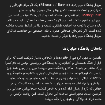
سریال پناهگاه میلیاردرها (Billionaires’ Bunker) یک اثر درام دلهره‌آور و
آخرالزمانی است که توسط الکس پینا و استر مارتینز لوباتو، خالقان
Money Heist
برای نتفلیکس ساخته شده و در تاریخ 19 سپتامبر 2025 نیز
روی این پلتفرم منتشر شد. این اثر یک فصل هشت قسمتی دارد و در قالب
یک داستان با توجه به اختلاف طبقاتی، قدرت و بقا در شرایط عجیب ساخته
شده است. اگر تجربه‌ای هیجانی همراه با نقد اجتماعی می‌خواهید، تماشای
سریال پناهگاه میلیاردها را هرگز از دست ندهید.
داستان پناهگاه میلیاردها
داستان در مورد گروهی از خانواده‌ها و اشخاص بسیار ثروتمند است که برای
فرار از جنگ هسته‌ای و آخرالزمان، به پناهگاهی زیرزمینی لوکس به نام کیمرا
پارک منتقل می‌شوند. ساکنان پناهگاه تصور می‌کنند بیرون از زمین همه چیز
به سرعت فروپاشیده، اما به زودی تنش‌های درونی، انتقام‌های خانوادگی و
اختلافات طبقاتی به همراه رازهای مربوط به تهدیدهای بیرونی، خطرهای
بزرگ‌تری را برایشان به وجود می‌آورد. شخصیت اصلی به نام مکس، مرد
جوانی که تازه از زندان آزاد شده و به خاطر گذشته جنجالی‌اش حسابی زیر
ذره‌بین است، محور اصلی ساخت این بحران است. این روایت ترکیبی از
معما، درام خانوادگی و هیجان را ارائه می‌کند.