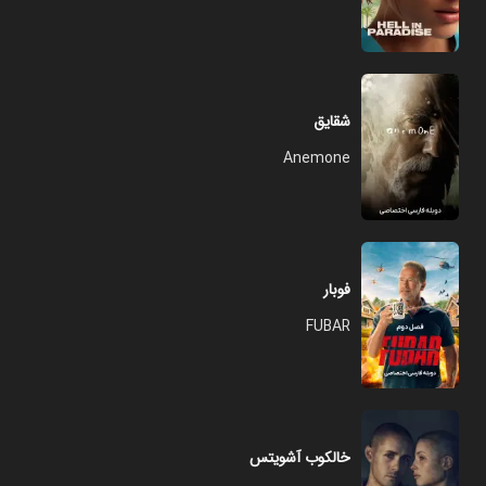
شقایق
Anemone
فوبار
FUBAR
خالکوب آشویتس