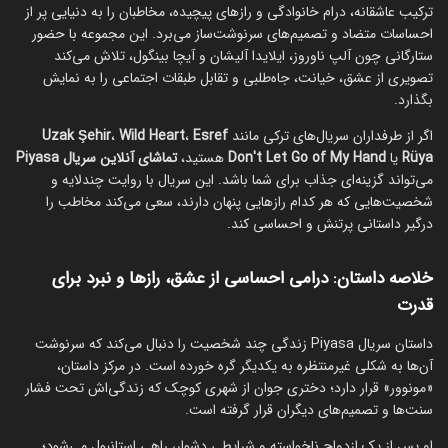
ترکیب عاشقانه، درام خانوادگی و رازهای پیچیده، مخاطبان را به دنیایی پر از
احساسات متضاد و تصمیم‌های سرنوشت‌ساز می‌برد. این مجموعه با حضور
ستارگانی چون آلپ ناوروز، ایلایدا آلیشان و آیچا بینگول، تلاش می‌کند
تصویری از عشق، خیانت، جاه‌طلبی و تقابل طبقات اجتماعی را به نمایش
بگذارد.
اگر از طرفداران سریال‌های ترکی مانند
Esref
،
Wild Heart
،
Uzak Şehir
Rüya
یا
Don't Let Go of My Hand
هستید،
تماشای آنلاین سریال Piyasa
می‌تواند گزینه‌ای جذاب برای شما باشد. این سریال با روایت چندلایه و
شخصیت‌هایی که هر کدام رازهایی پنهان دارند، سعی می‌کند مخاطب را
درگیر داستانی پرتنش و احساسی کند.
خلاصه داستان: درامی احساسی از عشق، رازها و نبرد برای
قدرت
داستان سریال Piyasa زندگی چند شخصیت را دنبال می‌کند که سرنوشت
آن‌ها به شکلی غیرمنتظره به یکدیگر گره خورده است. در مرکز داستان،
«مونوور» قرار دارد؛ دختری جوان از شهری کوچک که زندگی‌اش تحت فشار
سنت‌ها و تصمیم‌های دیگران قرار گرفته است.
او پس از یک ازدواج ناخواسته و شرایطی دشوار، راهی استانبول می‌شود؛