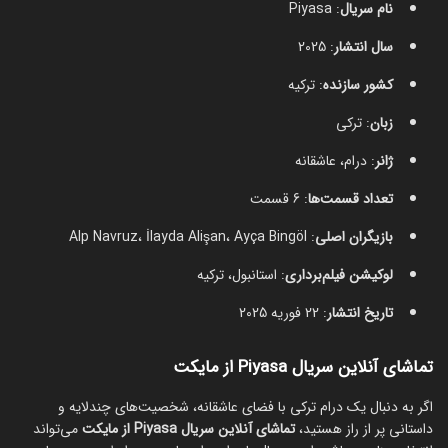
نام سریال
: Piyasa
سال انتشار
: 2025
کشور سازنده
: ترکیه
زبان
: ترکی
ژانر
: درام، عاشقانه
تعداد قسمت‌ها
: 6 قسمت
بازیگران اصلی
: Alp Navruz، İlayda Alişan، Ayça Bingöl
لوکیشن فیلم‌برداری
: استانبول، ترکیه
تاریخ انتشار
: 22 فوریه 2025
تماشای آنلاین سریال Piyasa از مایکت
اگر به دنبال یک درام ترکی با فضای عاشقانه، شخصیت‌های چندلایه و
داستانی پر از راز هستید،
تماشای آنلاین سریال Piyasa از مایکت
می‌تواند