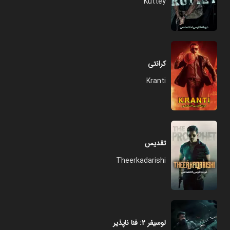
Kuttey
کرانتی
Kranti
تقدیس
Theerkadarishi
لوسیفر ۲: فنا ناپذیر