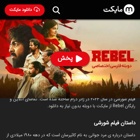
دانلود مایکت
فیلم هندی شورشی با دوبله فارسی
- Rebel 2024
50
۴.۴
۴۸
%
پخش
ساخت هند سال 2024
رده سنی ۱۸+
هندی
درام
درباره فیلم شورشی
فیلم شورشی در سال 2024 در ژانر درام ساخته شده است. تماشای آنلاین و
رایگان Rebel از مایکت با دوبله بدون نیاز به دانلود.
داستان فیلم شورشی
‏داستان درباره ی مرد جوانی به نام کاثیرسان است که در دهه ۱۹۸۰ میلادی از