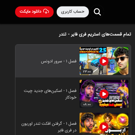
حساب کاربری
دانلود مایکت
تمام قسمت‌های استریم فری فایر - تندر
فصل ۱ - سرور ادونس
۲۳:۰۰
فصل ۱ - اسکین‌های جدید چیت
خودکار
۰۸:۰۰
فصل ۱ - گرفتن افکت تندر اوریون
در فری فایر