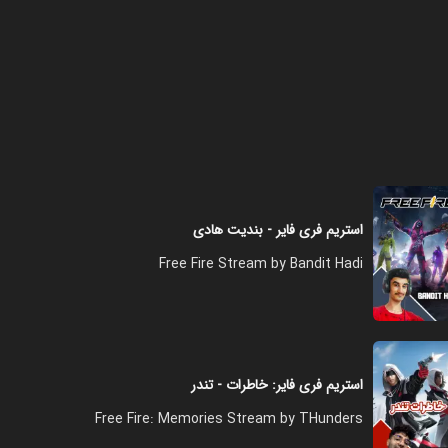
فصل ۱ - درخواست رسمی همکاری
گارنا
۳۳:۰۰
فصل ۱ - سلطان چالش‌های نامنظم
۱۳:۰۰
استریم فری فایر - بندیت هادی
Free Fire Stream by Bandit Hadi
فصل ۱ - آخرین ویدیو من در ایران
گرفتن ست انیمی‌ها
۰۹:۰۰
استریم فری فایر: خاطرات - تندر
فصل ۱ - تندر کبیر با ۵۰K جم
Free Fire: Memories Stream by THunders
۱۵:۰۰