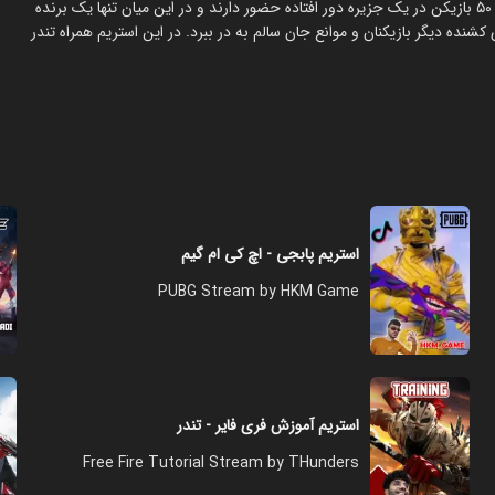
‏در بازی Free Fire که به صورت سوم شخص طراحی و ساخته شده است، ۵۰ بازیکن در یک جزیره دور افتاده حضور دارند و در این میان تنها یک برنده
نده دیگر بازیکنان و موانع جان سالم به در ببرد. در این استریم همراه تندر
استریم پابجی - اچ کی ام گیم
PUBG Stream by HKM Game
استریم آموزش فری فایر - تندر
Free Fire Tutorial Stream by THunders