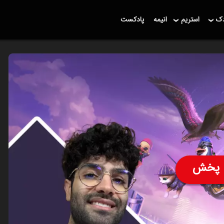
دک
استریم
انیمه
پادکست
پخش