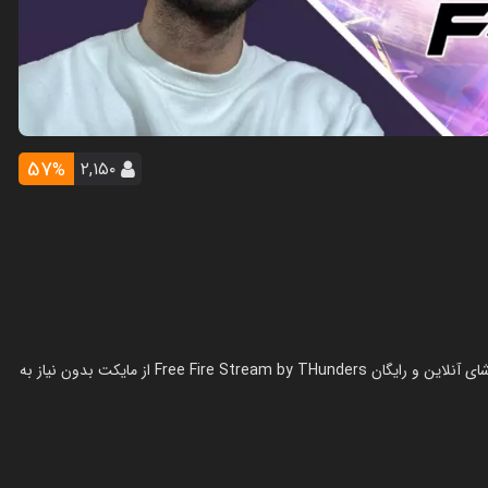
57
۲,۱۵۰
%
استریم فری فایر - تندر در سال 1403 در ژانر استریم ساخته شده است. تماشای آنلاین و رایگان Free Fire Stream by THunders از مایکت بدون نیاز به