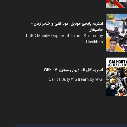
فصل ۱ - پارافال لولی گرفتم و مکس
کردم
استریم پابجی موبایل: مود شنی و خنجر زمان -
۱۶:۰۰
حاسیخان
PUBG Mobile: Dagger of Time 1 Stream by
Hasikhan
فصل ۱ - بالاخره گارنا اومد E رو
گرفتم
۰۸:۰۰
استریم کال آف دیوتی موبایل ۳ - WKF
فصل ۱ - هرچی باگ برای گرفتن
Call of Duty 3 Stream by WKF
ست دلقک بود رو تست کردم
۱۰:۰۰
فصل ۱ - برای اسکین جدید XM۸
مرغی جم نزن
۰۹:۰۰