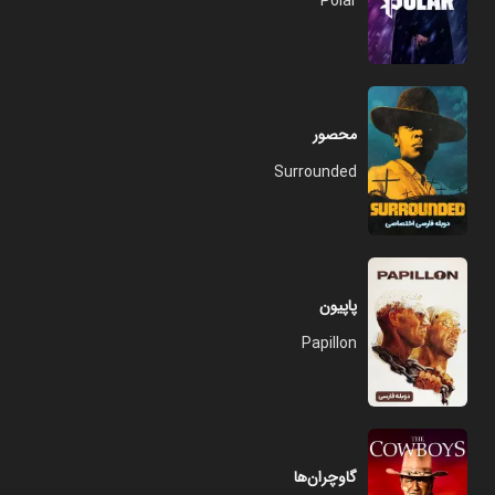
Polar
محصور
Surrounded
پاپیون
Papillon
گاوچران‌ها