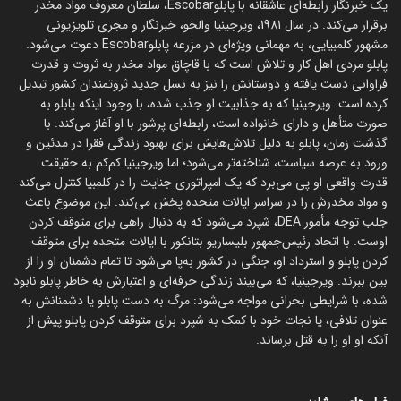
یک خبرنگار رابطه‌ای عاشقانه با پابلوEscobar، سلطان معروف مواد مخدر
برقرار می‌کند. در سال 1981، ویرجینیا والخو، خبرنگار و مجری تلویزیونی
مشهور کلمبیایی، به مهمانی ویژه‌ای در مزرعه پابلوEscobar دعوت می‌شود.
پابلو مردی اهل کار و تلاش است که با قاچاق مواد مخدر به ثروت و قدرت
فراوانی دست یافته و دوستانش را نیز به نسل جدید ثروتمندان کشور تبدیل
کرده است. ویرجینیا که به جذابیت او جذب شده، با وجود اینکه پابلو به
صورت متأهل و دارای خانواده است، رابطه‌ای پرشور با او آغاز می‌کند. با
گذشت زمان، پابلو به دلیل تلاش‌هایش برای بهبود زندگی فقرا در مدئین و
ورود به عرصه سیاست، شناخته‌تر می‌شود؛ اما ویرجینیا کم‌کم به حقیقت
قدرت واقعی او پی می‌برد که یک امپراتوری جنایت را در کلمبیا کنترل می‌کند
و مواد مخدرش را در سراسر ایالات متحده پخش می‌کند. این موضوع باعث
جلب توجه مأمور DEA، شپرد می‌شود که به دنبال راهی برای متوقف کردن
اوست. با اتحاد رئیس‌جمهور بلیساریو بتانکور با ایالات متحده برای متوقف
کردن پابلو و استرداد او، جنگی در کشور به‌پا می‌شود تا تمام دشمنان او را از
بین ببرند. ویرجینیا، که می‌بیند زندگی حرفه‌ای و اعتبارش به خاطر پابلو نابود
شده، با شرایطی بحرانی مواجه می‌شود: مرگ به دست پابلو یا دشمنانش به
عنوان تلافی، یا نجات خود با کمک به شپرد برای متوقف کردن پابلو پیش از
آنکه او او را به قتل برساند.