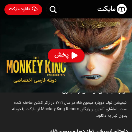
دانلود مایکت
انیمیشن تولد دوباره میمون شاه با دوبله فارسی
- Monkey
King Reborn 2021
93
۶.۱
۱,۵۰۶
%
پخش
ساخت چین سال 2021
رده سنی ۱۸+
اکشن
ماجراجویی
انیمیشن
درباره انیمیشن تولد دوباره میمون شاه
انیمیشن تولد دوباره میمون شاه در سال 2021 در ژانر اکشن ساخته شده
است. تماشای آنلاین و رایگان Monkey King Reborn از مایکت با دوبله
بدون نیاز به دانلود.
داستان انیمیشن تولد دوباره میمون شاه