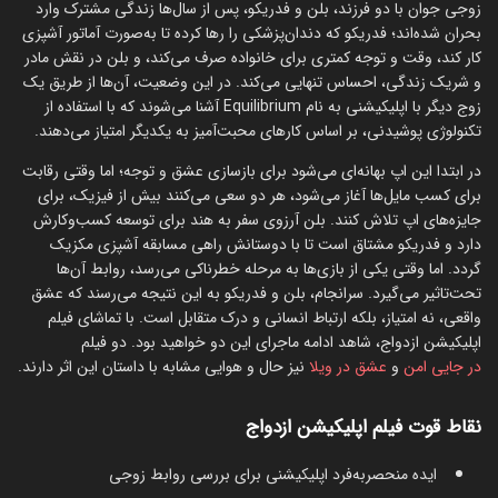
زوجی جوان با دو فرزند، بلن و فدریکو، پس از سال‌ها زندگی مشترک وارد
بحران شده‌اند؛ فدریکو که دندان‌پزشکی را رها کرده تا به‌صورت آماتور آشپزی
کار کند، وقت و توجه کمتری برای خانواده صرف می‌کند، و بلن در نقش مادر
و شریک زندگی، احساس تنهایی می‌کند. در این وضعیت، آن‌ها از طریق یک
زوج دیگر با اپلیکیشنی به نام Equilibrium آشنا می‌شوند که با استفاده از
تکنولوژی پوشیدنی، بر اساس کارهای محبت‌آمیز به یکدیگر امتیاز می‌دهند.
در ابتدا این اپ بهانه‌ای می‌شود برای بازسازی عشق و توجه؛ اما وقتی رقابت
برای کسب مایل‌ها آغاز می‌شود، هر دو سعی می‌کنند بیش از فیزیک، برای
جایزه‌های اپ تلاش کنند. بلن آرزوی سفر به هند برای توسعه کسب‌وکارش
دارد و فدریکو مشتاق است تا با دوستانش راهی مسابقه آشپزی مکزیک
گردد. اما وقتی یکی از بازی‌ها به مرحله خطرناکی می‌رسد، روابط آن‌ها
تحت‌تاثیر می‌گیرد. سرانجام، بلن و فدریکو به این نتیجه می‌رسند که عشق
واقعی، نه امتیاز، بلکه ارتباط انسانی و درک متقابل است. با تماشای فیلم
اپلیکیشن ازدواج، شاهد ادامه ماجرای این دو خواهید بود. دو فیلم
در جایی امن
و
عشق در ویلا
نیز حال و هوایی مشابه با داستان این اثر دارند.
نقاط قوت فیلم اپلیکیشن ازدواج
ایده منحصر‌به‌فرد اپلیکیشنی برای بررسی روابط زوجی