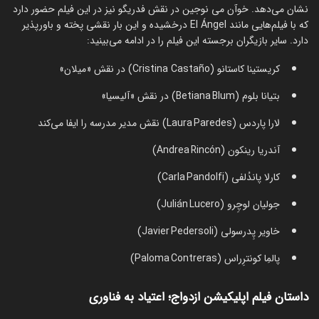
نشان می‌دهد. خوآن می نوجین در نقش فدریگو نیز در این فیلم حضور دارد
که با فیلم‌هایی مانند El Ángel درخشیده و این بار نقشی پخته و باورپذیر
دارد. سایر بازیگران برجسته این فیلم را در ادامه می‌بینید:
کریستینا کاستانو (Cristina Castaño) در نقش «میلان»
بتیانا بلوم (Betiana Blum) در نقش «آلیسیا»
لارا پاردس (Laura Paredes) نقش مدیر مدرسه را ایفا می‌کند
آندریا رینکون (Andrea Rincón)
کارلا پاندُلفی (Carla Pandolfi)
جولیان لوچِرو (Julián Lucero)
خاویر پِدرسولی (Javier Pedersoli)
پالمِا کونترِراس (Paloma Contreras)
داستان فیلم اپلیکیشن ازدواج؛ اعتیاد به فناوری