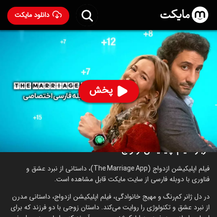
دانلود مایکت
فیلم اپلیکیشن ازدواج با دوبله فارسی
- The Marriage App
2022
62
۵.۵
۱۴۱
%
پخش
ساخت آرژانتین سال 2022
رده سنی ۱۸+
کمدی
عاشقانه
درباره فیلم اپلیکیشن ازدواج
فیلم اپلیکیشن ازدواج (The Marriage App)، داستانی از نبرد عشق و
فناوری با دوبله فارسی از سایت مایکت قابل مشاهده است.
در دل ژانر کم‌رنگ و مهیج خانوادگی، فیلم اپلیکیشن ازدواج، داستانی مدرن
از نبرد عشق و تکنولوژی را روایت می‌کند. داستان زوجی با دو فرزند که برای