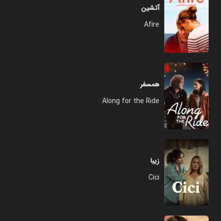
آتشین
Afire
همسفر
Along for the Ride
زیبا
Cici