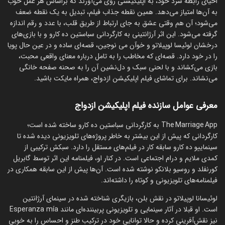
احیای رابطه سرد خود، به اپلیکیشنی روی می‌آورند که براساس هر عمل خوب
به آن‌ها امتیاز می‌دهد. همین نقطه جذاب فیلم، تبدیل به یک نقطه ضعف
می‌شود؛ آن هم وقتی عشق به جای ارتباط از طریق قلب، با عدد و رقم اندازه
گرفته می‌شود. این اثر آرژانتینی به کارگردانی سباستین ده کارو و با بازی‌های
درخشان لوئیسا لوپیلاتو و خوآن می نوجین، قصه‌ای ساده و در عین حال پویا
را در خود دارد. قصه‌ای که مخاطب را به تامل درباره معنای واقعی محبت،
بازی می‌کشاند و با لحنی سبک و دل‌نشین آن را به صحنه صفحه خانگی
می‌نشاند. برای تماشای فیلم اپلیکیشن ازدواج، همراه مایکت باشید.
معرفی عوامل سازنده فیلم اپلیکیشن ازدواج
The Marriage App به کارگردانی سباستین ده کارو ساخته شده است؛
کارگردانی که پیش از این بیشتر به خاطر پروژه‌های تلویزیونی دیده شده تا
سینماییو ده کارو سابقه کار در فیلم‌های مستقل را دارد. سبکش ترکیبی از
کمدی ملایم و درام اجتماعی است. در کنار او، فیلمنامه این اثر توسط گابریل
کورنفلد و روسیو بلانکو نوشته شده است. آن‌ها پیش از این سابقه همکاری در
فیلمنامه‌های تلویزیونی و کوتاه را داشته‌اند.
لوئیسانا لوپیلاتو در نقش بلن، بازیگری شناخته شده در سینمای آرژانتین
است. او قبلا در آثار سینمایی و تلویزیونی پربیننده‌ای مانند Esperanza mía
نیز نقش‌آفرینی کرده و حالا توانایی خود در ترکیب طنز و احساس را به خوبی