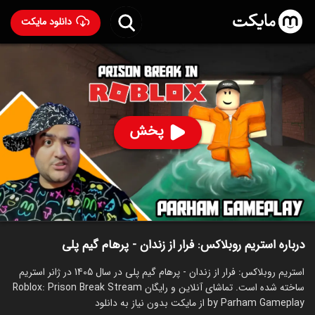
دانلود مایکت
استریم روبلاکس: فرار از زندان - پرهام گیم پلی
ساخت 1405
94
۸۹
%
پرهام گیم پلی
پخش
ساخت ایران سال 1405
رده سنی ۱۳+
استریم
توضیحات
قسمت‌ها
سریال‌های مشابه
درباره استریم روبلاکس: فرار از زندان - پرهام گیم پلی
استریم روبلاکس: فرار از زندان - پرهام گیم پلی در سال 1405 در ژانر استریم
ساخته شده است. تماشای آنلاین و رایگان Roblox: Prison Break Stream
by Parham Gameplay از مایکت بدون نیاز به دانلود