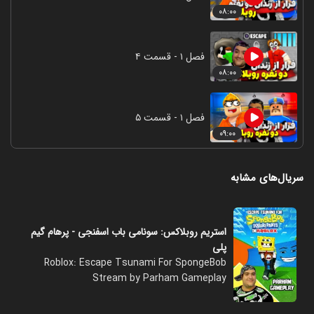
۰۸:۰۰
فصل ۱ - قسمت ۴
۰۸:۰۰
فصل ۱ - قسمت ۵
۰۹:۰۰
سریال‌های مشابه
استریم روبلاکس: سونامی باب اسفنجی - پرهام گیم
پلی
Roblox: Escape Tsunami For SpongeBob
Stream by Parham Gameplay