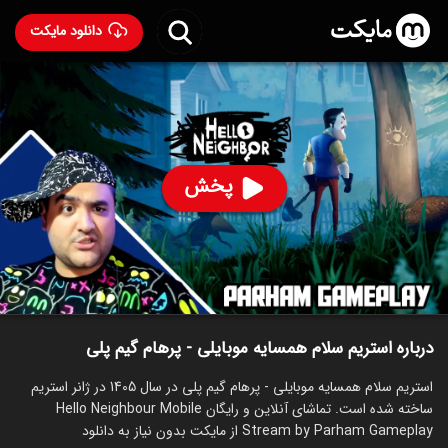
دانلود مایکت
استریم سلام همسایه موبایلی - پرهام گیم پلی
ساخت 1405
93
۱۷
%
پرهام گیم پلی
پخش
ساخت ایران سال 1405
رده سنی ۱۳+
استریم
توضیحات
قسمت‌ها
سریال‌های مشابه
درباره استریم سلام همسایه موبایلی - پرهام گیم پلی
استریم سلام همسایه موبایلی - پرهام گیم پلی در سال 1405 در ژانر استریم
ساخته شده است. تماشای آنلاین و رایگان Hello Neighbour Mobile
Stream by Parham Gameplay از مایکت بدون نیاز به دانلود