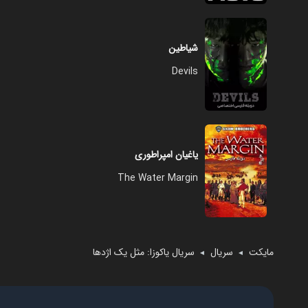
شیاطین
Devils
یاغیان امپراطوری
The Water Margin
مایکت
سریال
سریال یاکوزا: مثل یک اژدها
◄
◄