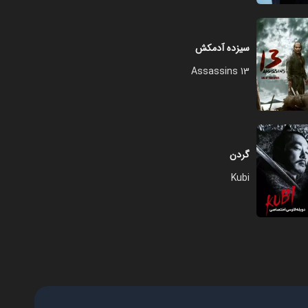
سیزده آدمکش
13 Assassins
گردن
Kubi