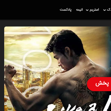
دک
استریم
انیمه
پادکست
پخش