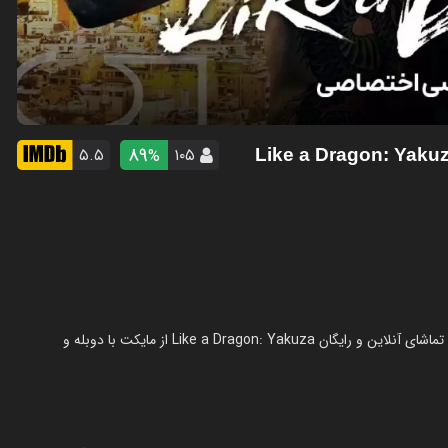
89
۵.۵
۱۰۵
%
سریال یاکوزا: مثل یک اژدها در سال 2024 در ژانر اکشن ساخته شده است. تماشای آنلاین و رایگان Like a Dragon: Yakuza از مایکت با دوبله و