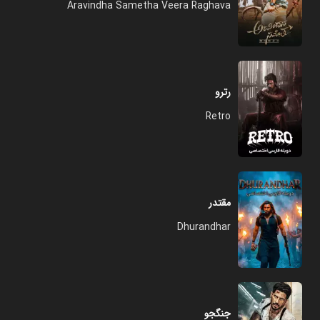
Aravindha Sametha Veera Raghava
رترو
Retro
مقتدر
Dhurandhar
جنگجو