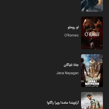
او رومئو
O'Romeo
جانا نایاگان
Jana Nayagan
آراویندا سامدا ویرا راگاوا