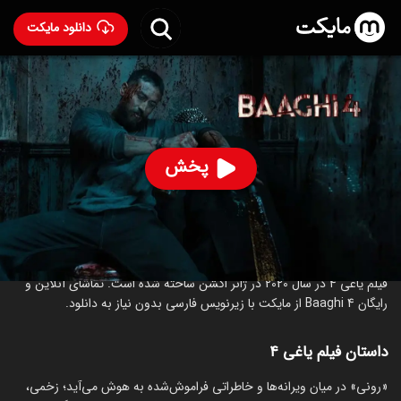
دانلود مایکت
فیلم هندی یاغی ۴
- Baaghi 4 2020
87
۲.۳
۱۰۶
%
پخش
ساخت هند سال 2020
رده سنی ۱۸+
هندی
اکشن
درام
درباره فیلم یاغی ۴
فیلم یاغی ۴ در سال 2020 در ژانر اکشن ساخته شده است. تماشای آنلاین و
رایگان Baaghi 4 از مایکت با زیرنویس فارسی بدون نیاز به دانلود.
داستان فیلم یاغی ۴
‏«رونی» در میان ویرانه‌ها و خاطراتی فراموش‌شده به هوش می‌آید؛ زخمی،