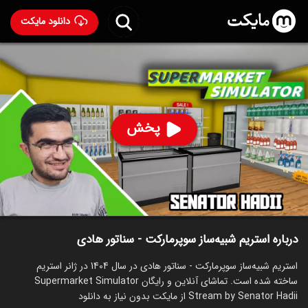
دانلود مایکت
استریم شبیه‌ساز سوپرمارکت - سناتور هادی
ساخت 1404
87
۱۴۵
%
سناتور هادی
پخش
ساخت ایران سال 1404
رده سنی ۱۳+
استریم
توضیحات
قسمت‌ها
سریال‌های مشابه
درباره استریم شبیه‌ساز سوپرمارکت - سناتور هادی
استریم شبیه‌ساز سوپرمارکت - سناتور هادی در سال 1404 در ژانر استریم
ساخته شده است. تماشای آنلاین و رایگان Supermarket Simulator
Stream by Senator Hadii از مایکت بدون نیاز به دانلود