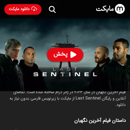
دانلود مایکت
فیلم آخرین نگهبان
- Last Sentinel 2023
23
۵.۱
۹۱
%
پخش
ساخت بریتانیا سال 2023
رده سنی ۱۸+
درام
علمی‌تخیلی
درباره فیلم آخرین نگهبان
فیلم آخرین نگهبان در سال 2023 در ژانر درام ساخته شده است. تماشای
آنلاین و رایگان Last Sentinel از مایکت با زیرنویس فارسی بدون نیاز به
دانلود.
داستان فیلم آخرین نگهبان