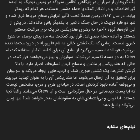
یک گروهان از سربازان در پایگاهی نظامی متروکه در زمینی نزدیک به آینده
گیر افتاده‌اند و در انتظار کمک یا حمله دشمن هستند، هر کدام که زودتر
بیاید. در سال ۲۰۶۳، زمین عمدتاً تحت تأثیر افزایش سطح دریاها غرق شده و
تنها دو قاره کوچک در حال جنگ دائمی با یکدیگر باقی مانده‌اند. در یکی از
این قاره‌ها، گروه «آخر» به رهبری هندریکس در یک برج مراقبت مستقر
هستند و آماده حمله بعدی‌اند. قرار بود کمک‌ها سه ماه پیش برسد، اما هنوز
خبری نیست. زمانی که یک کشتی خالی به نام «آورورا» در دوردست‌ها دیده
می‌شود، فرمانده تصمیم می‌گیرد از منابع آن برای ادامه انتظار استفاده کند، اما
Crew به دو دسته تقسیم می‌شوند؛ سولیوان و بینز می‌خواهند فرار کنند، در
حالی که هندریکس بر ماندن و مسلح کردن تسلیحات اصرار دارد. با بالا
گرفتن تنش‌ها، یک کشتی عبوری شک و تردیدهایی ایجاد می‌کند و سولیوان
برای تحقیق به آن ارسال می‌شود، اما هندریکس آن را به عنوان تهدید می‌بیند
و بی‌وقفه آماده نابود کردنش است. در میانه‌ی هرج و مرج، مشخص نیست
که آیا پست دیده‌بانی در حال سرگردانی است و آیا Crew می‌دانند واقعاً کجا
هستند. آیا ترس و بی‌اعتمادی‌شان به سقوطشان منجر خواهد شد؟ تنها زمان
می‌تواند پاسخ دهد.
فیلم‌های مشابه