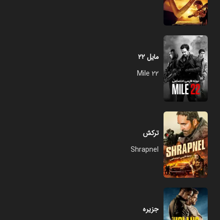
مایل ۲۲
Mile 22
ترکش
Shrapnel
جزیره