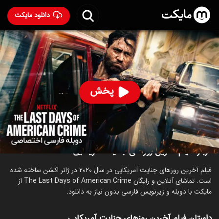
دانلود مایکت
فیلم آخرین روزهای جنایت آمریکایی با دوبله فارسی
- The
Last Days of American Crime 2020
94
۳.۸
۹۷
%
پخش
ساخت آمریکا سال 2020
رده سنی ۱۸+
اکشن
جنایی
درام
علمی‌تخیلی
درباره فیلم آخرین روزهای جنایت آمریکایی
فیلم آخرین روزهای جنایت آمریکایی در سال 2020 در ژانر اکشن ساخته شده
است. تماشای آنلاین و رایگان The Last Days of American Crime از
مایکت با دوبله و زیرنویس فارسی بدون نیاز به دانلود.
داستان فیلم آخرین روزهای جنایت آمریکایی