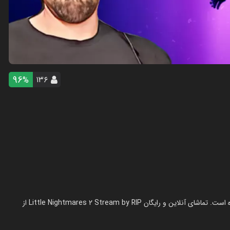
96
۱۳۶
%
استریم کابوس‌های کوچک ۲ - RIP در سال 1402 در ژانر استریم ساخته شده است. تماشای آنلاین و رایگان Little Nightmares 2 Stream by RIP از