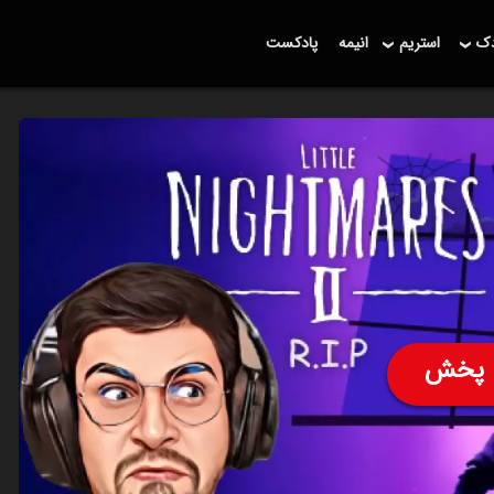
دک
استریم
انیمه
پادکست
پخش