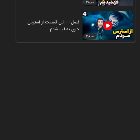
۲۸:۰۰
فصل ۱ - این قسمت از استرس
جون به لب شدم
۳۸:۰۰