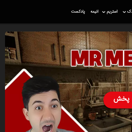
دک
استریم
انیمه
پادکست
پخش