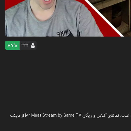
87
۳۳۲
%
استریم آقای گوشت - گیم تی وی در سال 1403 در ژانر استریم ساخته شده است. تماشای آنلاین و رایگان Mr Meat Stream by Game TV از مایکت