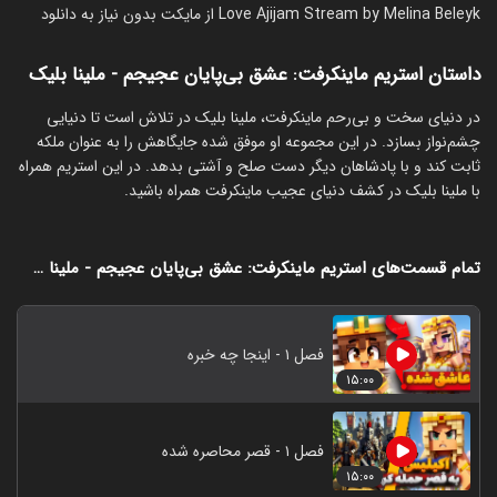
Love Ajijam Stream by Melina Beleyk از مایکت بدون نیاز به دانلود
داستان استریم ماینکرفت: عشق بی‌پایان عجیجم - ملینا بلیک
‏در دنیای سخت و بی‌رحم ماینکرفت، ملینا بلیک در تلاش است تا دنیایی
چشم‌نواز بسازد. در این مجموعه او موفق شده جایگاهش را به عنوان ملکه
ثابت کند و با پادشاهان دیگر دست صلح و آشتی بدهد. در این استریم همراه
با ملینا بلیک در کشف دنیای عجیب ماینکرفت همراه باشید.
تمام قسمت‌های استریم ماینکرفت: عشق بی‌پایان عجیجم - ملینا بلیک
فصل ۱ - اینجا چه خبره
۱۵:۰۰
فصل ۱ - قصر محاصره شده
۱۵:۰۰